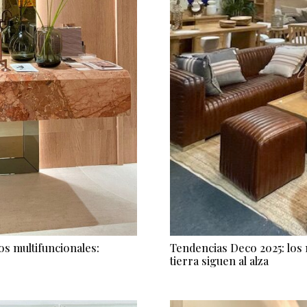
os multifuncionales:
Tendencias Deco 2025: los m
tierra siguen al alza